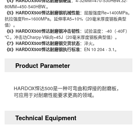
《4》
HARDOX500
悍达耐磨钢硬度
：4-32MM=470-530HBW.32-
80MM=450-540HBW.。
《5》
HARDOX500
悍达耐磨钢机械性能
：屈服强度Re=1400MPa。
抗拉强度Rm=1600MPa。延伸率A5=10%（20毫米厚度钢板典型
值）。
《6》
HARDOX500
悍达耐磨钢冲击韧性
：试验温度：-40（-40F）
℃。冲击功Charpy-V纵向=45J（20毫米厚度钢板典型值）。
《7》
HARDOX500
悍达耐磨钢交货状态
：淬火。
《8》
HARDOX500
悍达耐磨钢执行标准
：EN 10 204 - 3.1。
Product Parameter
HARDOX悍达500是一种可弯曲和焊接的耐磨板，
可应用于对耐磨性能要求更高的领域。
Technical Equipment