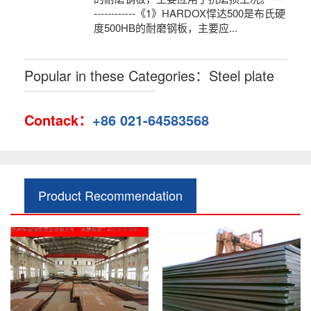
------------《1》HARDOX悍达500是布氏硬
度500HB的耐磨钢板，主要应...
Popular in these Categories：Steel plate
Contack：
+86 021-64583568
Product Recommendation